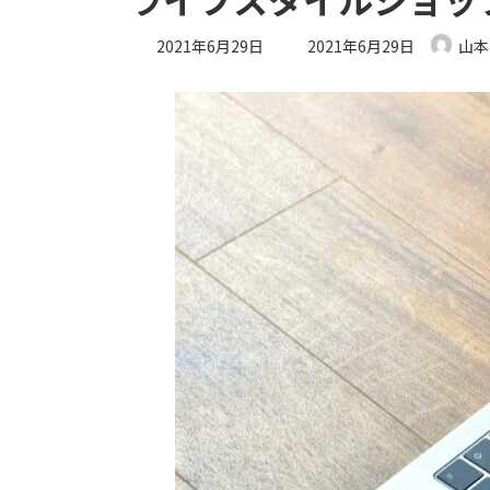
最
2021年6月29日
2021年6月29日
山本
終
更
新
日
時
: