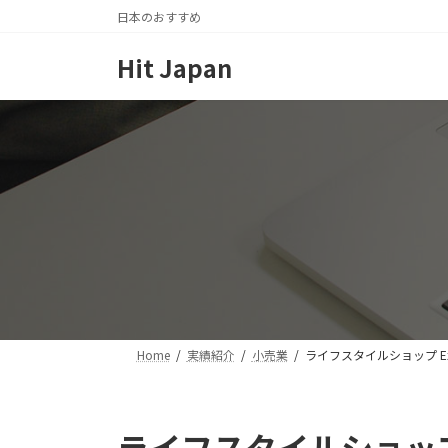
コ
ナ
日本のおすすめ
ン
ビ
テ
ゲ
Hit Japan
ン
ー
ツ
シ
へ
ョ
ス
ン
キ
に
ッ
移
プ
動
Home
実績紹介
小売業
ライフスタイルショップ ExU
ライフスタイルショップ E