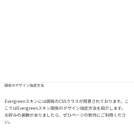
コ
ナ
Hit Japan
ン
ビ
テ
ゲ
ン
ー
ツ
シ
へ
ョ
ス
ン
固有のデザイン指定方法
キ
に
ッ
移
プ
動
Home
Evergreenについて
ブロックパターン
固有のデザイン指定方法
Evergreenスキンには固有のCSSクラスが用意されております。こ
こではEvergreenスキン固有のデザイン指定方法を紹介します。
お好みの装飾がありましたら、ぜひページの制作にご利用くださ
い。